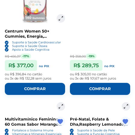
Centrum Women 50+
Gummies, Energia,
Vitalidade e Bem-Estar
Suporte à Saúde Cardiovascular
Feminino, 140 Gummies,
Suporte à Saúde Óssea
Apoia a Saúde Cognitiva
Centrum
R$ 456,37
R$ 358,00
-17%
-19%
R$ 377,00
R$ 289,75
no PIX
no PIX
ou
R$ 396,84
no cartão
ou
R$ 305,00
no cartão
ou
3x de R$ 132,28
sem juros
ou
3x de R$ 101,67
sem juros
COMPRAR
COMPRAR
Multivitamínico Feminino,
Pré-Natal, Folate &
60 Gomas Sabor Morango
Dha,Raspberry Lemonade,
Sem açúcar, Totaria Health
90 Gummies, Vitafusion
Fortalece o Sistema Imune
Suporte à Saúde da Pele
Vitaminas e Minerais Essenciais
Suporte à Função Cognitiva