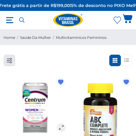
rete grátis a partir de R$199,00!
5% de desconto no PIX
O Melh
Home
/
Saúde Da Mulher
/
Multivitamínicos Femininos