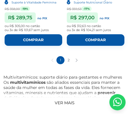
Suporte à Vitalidade Feminina
Suporte Nutricional Diário
R$ 358,00
R$ 359,53
-19%
-17%
R$ 289,75
R$ 297,00
no PIX
no PIX
ou
R$ 305,00
no cartão
ou
R$ 312,63
no cartão
ou
3x de R$ 101,67
sem juros
ou
3x de R$ 104,21
sem juros
COMPRAR
COMPRAR
1
2
Multivitamínicos: suporte diário para gestantes e mulheres
Os
multivitamínicos
são aliados essenciais para manter a
saúde da mulher em todas as fases da vida. Eles fornecem
vitaminas, minerais e nutrientes que ajudam a
prevenir
deficiências, fortalecer o sistema imunológico, apoiar o
VER MAIS
metabolismo e garantir energia e vitalidade
no dia a dia.
Para mulheres, a suplementação com multivitamínicos
ajuda a suprir nutrientes que podem estar em falta devido à
alimentação irregular, estresse, prática de atividades físicas
intensas ou condições de saúde específicas. Já para
gestantes, os multivitamínicos têm um papel ainda mais