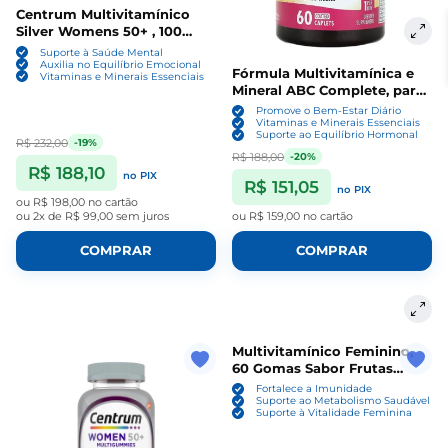
Centrum Multivitamínico
Silver Womens 50+ , 100
Comprimidos
Suporte à Saúde Mental
Auxilia no Equilíbrio Emocional
Fórmula Multivitamínica e
Vitaminas e Minerais Essenciais
Mineral ABC Complete, para
Mulheres, 60 Cápsulas,
Promove o Bem-Estar Diário
Sundance
Vitaminas e Minerais Essenciais
Suporte ao Equilíbrio Hormonal
R$ 232,00
-19%
R$ 188,00
-20%
R$ 188,10
no PIX
R$ 151,05
no PIX
ou
R$ 198,00
no cartão
ou
2x de R$ 99,00
sem juros
ou
R$ 159,00
no cartão
COMPRAR
COMPRAR
Multivitamínico Feminino,
60 Gomas Sabor Frutas
Tropicais Sem açúcar,
Fortalece a Imunidade
Totaria Health
Suporte ao Metabolismo Saudável
Suporte à Vitalidade Feminina