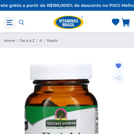
ete grátis a partir de R$199,00!
5% de desconto no PIX
O Melhor
Home
/
De A à Z
/
R
/
Reishi