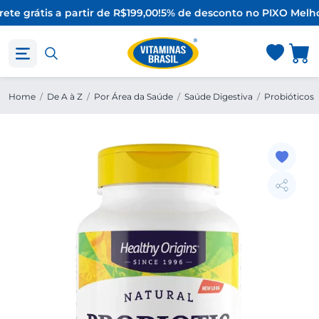
ete grátis a partir de R$199,00!
5% de desconto no PIX
O Melho
Home
/
De A à Z
/
Por Área da Saúde
/
Saúde Digestiva
/
Probióticos