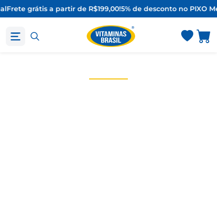
al
Frete grátis a partir de R$199,00!
5% de desconto no PIX
O Me