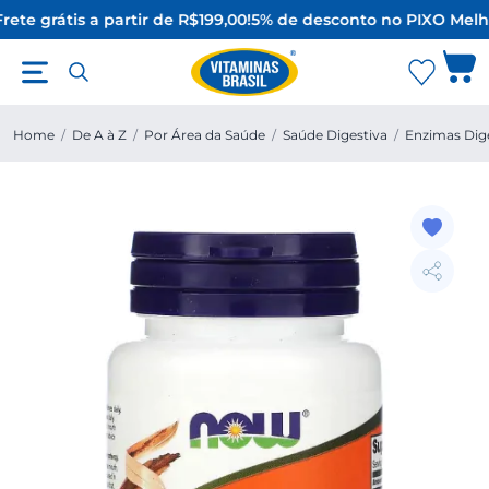
rete grátis a partir de R$199,00!
5% de desconto no PIX
O Melho
Home
/
De A à Z
/
Por Área da Saúde
/
Saúde Digestiva
/
Enzimas Dig