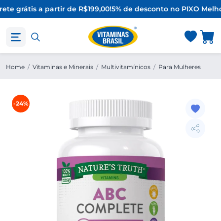
ete grátis a partir de R$199,00!
5% de desconto no PIX
O Melho
Home
/
Vitaminas e Minerais
/
Multivitamínicos
/
Para Mulheres
-24%