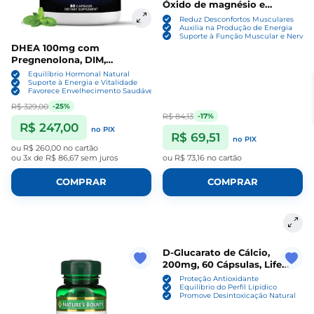
Óxido de magnésio e
Bisglicinato, 60 Cápsulas,
Reduz Desconfortos Musculares
Ocean Drop
Auxilia na Produção de Energia
Suporte à Função Muscular e Nervos
DHEA 100mg com
Pregnenolona, DIM,
Ashwagandha, Boro, Cálcio,
Equilíbrio Hormonal Natural
Magnésio e Zinco, 60
Suporte à Energia e Vitalidade
Favorece Envelhecimento Saudável
Cápsulas, New Age
R$ 329,00
-25%
R$ 84,13
-17%
R$ 247,00
no PIX
R$ 69,51
no PIX
ou
R$ 260,00
no cartão
ou
3x de R$ 86,67
sem juros
ou
R$ 73,16
no cartão
COMPRAR
COMPRAR
D-Glucarato de Cálcio,
200mg, 60 Cápsulas, Life
Extension
Proteção Antioxidante
Equilíbrio do Perfil Lipídico
Promove Desintoxicação Natural