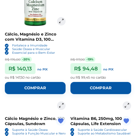
Cálcio, Magnésio e Zinco
com Vitamina D3, 100
Comprimidos, Nature's
Fortalece a Imunidade
Bounty
Saúde Óssea e Muscular
Essencial para o Bem-Estar
R$ 176,00
R$ 117,00
-20%
-19%
R$ 140,13
R$ 94,48
no PIX
no PIX
ou
R$ 147,50
no cartão
ou
R$ 99,45
no cartão
COMPRAR
COMPRAR
Cálcio Magnésio e Zinco, 100
Vitamina B6, 250mg, 100
Cápsulas, Sundown
Cápsulas, Life Extension
Suporte à Saúde Óssea
Suporte à Saúde Cardiovascular
Suporte à Função Muscular e Nervosa
Suporte ao Metabolismo Saudável