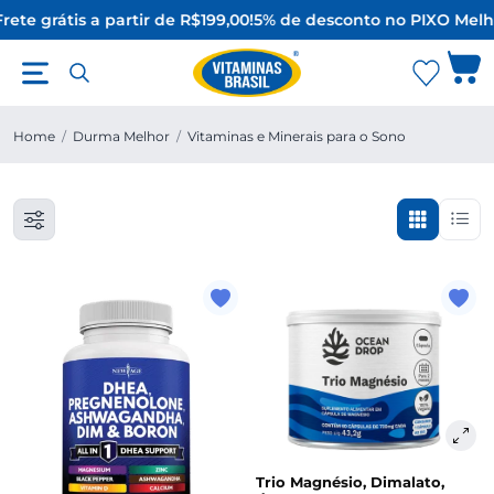
rete grátis a partir de R$199,00!
5% de desconto no PIX
O Melho
Home
/
Durma Melhor
/
Vitaminas e Minerais para o Sono
Trio Magnésio, Dimalato,