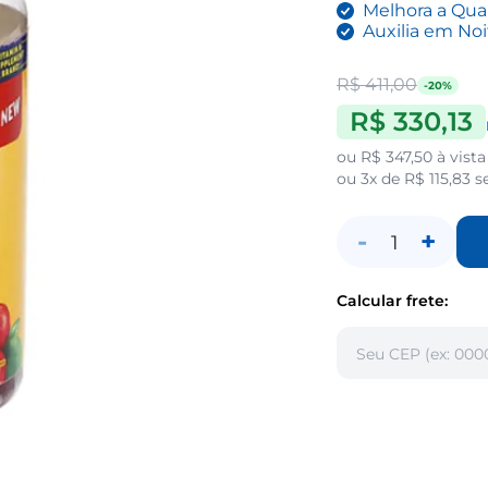
Melhora a Qua
Auxilia em No
R$ 411,00
-20%
R$ 330,13
ou
R$ 347,50
à vista
ou
3x de R$ 115,83
s
-
+
1
Calcular frete: