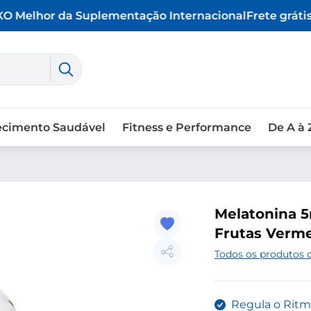
O Melhor da Suplementação Internacional
Frete grátis 
ecimento Saudável
Fitness e Performance
De A à 
Melatonina 5
Frutas Verme
Todos os produtos 
Regula o Ritm