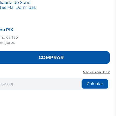
lidade do Sono
ites Mal Dormidas
no PIX
 no cartão
em juros
COMPRAR
Não sei meu CEP
Calcular