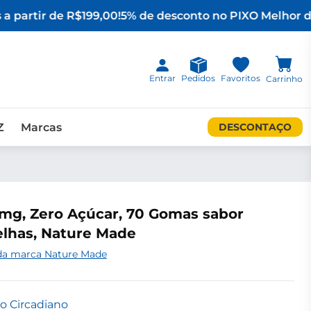
a partir de R$199,00!
5% de desconto no PIX
O Melhor da
Entrar
Pedidos
Favoritos
Carrinho
Z
Marcas
DESCONTAÇO
mg, Zero Açúcar, 70 Gomas sabor
lhas, Nature Made
da marca Nature Made
o Circadiano