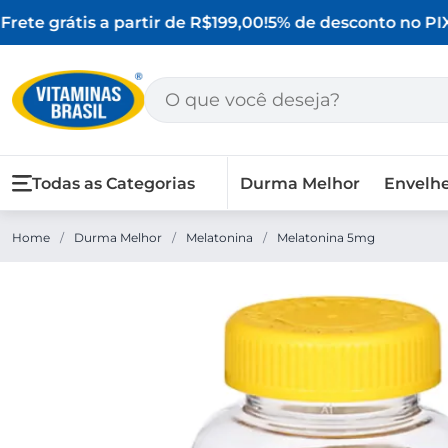
rete grátis a partir de R$199,00!
5% de desconto no PIX
Todas as Categorias
Durma Melhor
Envelh
Home
/
Durma Melhor
/
Melatonina
/
Melatonina 5mg