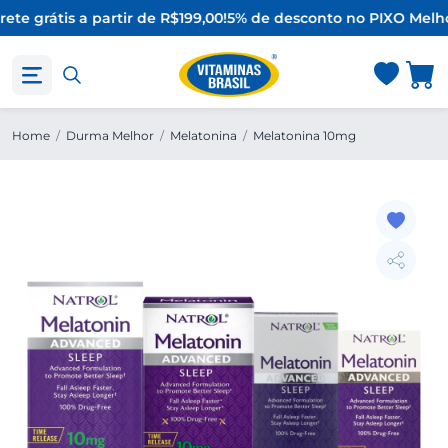
ete grátis a partir de R$199,00!
5% de desconto no PIX
O Melho
Home
/
Durma Melhor
/
Melatonina
/
Melatonina 10mg