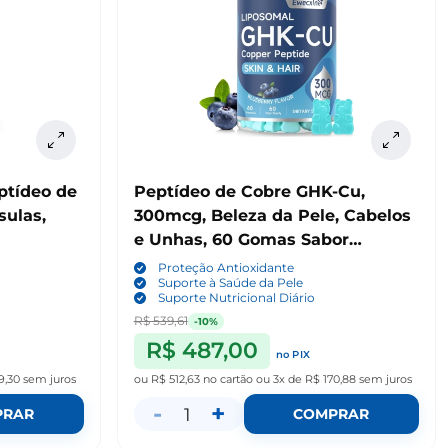
ptídeo de
Peptídeo de Cobre GHK-Cu,
sulas,
300mcg, Beleza da Pele, Cabelos
e Unhas, 60 Gomas Sabor
Blueberry, Ewecxine
Proteção Antioxidante
Suporte à Saúde da Pele
Suporte Nutricional Diário
R$ 539,61
-10%
R$ 487,00
no PIX
9,30
sem juros
ou
R$ 512,63
no cartão
ou
3x de R$ 170,88
sem juros
-
+
1
PRAR
COMPRAR