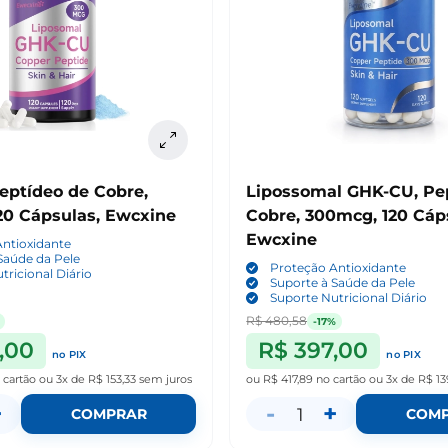
eptídeo de Cobre,
Lipossomal GHK-CU, Pe
20 Cápsulas, Ewcxine
Cobre, 300mcg, 120 Cáp
Ewcxine
ntioxidante
Saúde da Pele
Proteção Antioxidante
tricional Diário
Suporte à Saúde da Pele
Suporte Nutricional Diário
R$ 480,58
-17%
,00
R$ 397,00
no PIX
no PIX
 cartão
ou
3x de R$ 153,33
sem juros
ou
R$ 417,89
no cartão
ou
3x de R$ 13
+
-
+
1
COMPRAR
COM