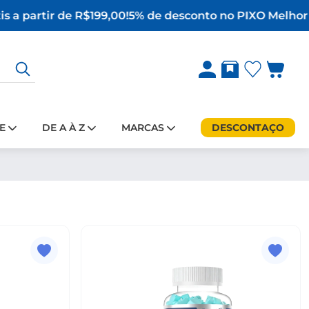
s a partir de R$199,00!
5% de desconto no PIX
O Melhor 
E
DE A À Z
MARCAS
DESCONTAÇO