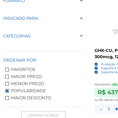
FORMATO
INDICADO PARA
CATEGORIAS
GHK-CU, P
300mcg, 1
ORDENAR POR:
Proteção A
Suporte à 
FAVORITOS
Suporte Nu
MAIOR PREÇO
MENOR PREÇO
R$ 529,00
-17%
POPULARIDADE
R$ 437
MAIOR DESCONTO
ou
R$ 460,00
no
-
1
LIMPAR FILTROS