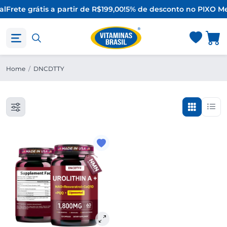
al
Frete grátis a partir de R$199,00!
5% de desconto no PIX
O Me
Home
/
DNCDTTY