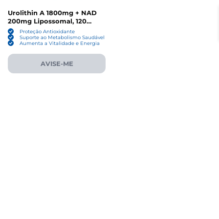
Urolithin A 1800mg + NAD
200mg Lipossomal, 120
Cápsulas, DNCDTTY
Proteção Antioxidante
Suporte ao Metabolismo Saudável
Aumenta a Vitalidade e Energia
AVISE-ME