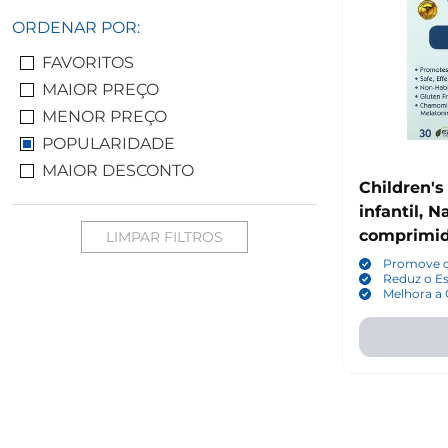
ORDENAR POR:
FAVORITOS
MAIOR PREÇO
MENOR PREÇO
POPULARIDADE
MAIOR DESCONTO
Children's
infantil, N
comprimid
LIMPAR FILTROS
Creekside
Promove o
Reduz o Es
Melhora a