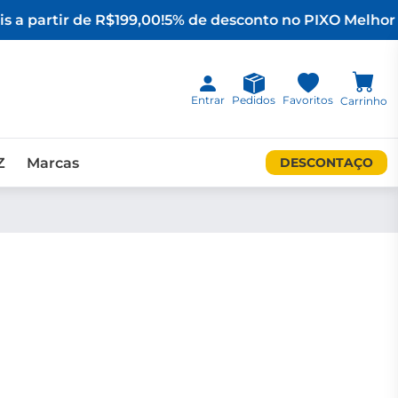
s a partir de R$199,00!
5% de desconto no PIX
O Melhor 
Entrar
Pedidos
Favoritos
Carrinho
Z
Marcas
DESCONTAÇO