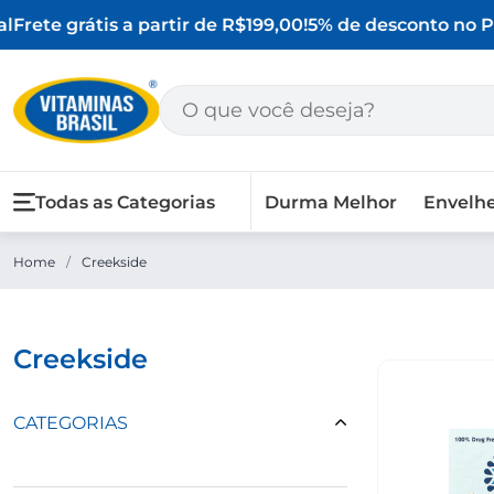
l
Frete grátis a partir de R$199,00!
5% de desconto no PI
Todas as Categorias
Durma Melhor
Envelh
Home
/
Creekside
creekside
CATEGORIAS