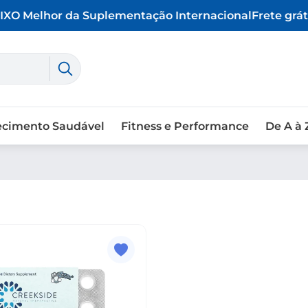
X
O Melhor da Suplementação Internacional
Frete gráti
ecimento Saudável
Fitness e Performance
De A à 