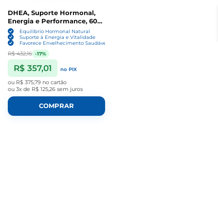
DHEA, Suporte Hormonal,
Energia e Performance, 60
Gummies, Aquonix
Equilíbrio Hormonal Natural
Suporte à Energia e Vitalidade
Favorece Envelhecimento Saudável
R$ 432,16
-17%
R$ 357,01
no PIX
ou
R$ 375,79
no cartão
ou
3x de R$ 125,26
sem juros
COMPRAR