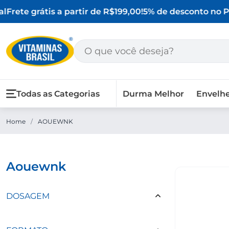
l
Frete grátis a partir de R$199,00!
5% de desconto no PI
Todas as Categorias
Durma Melhor
Envelh
Home
/
AOUEWNK
aouewnk
DOSAGEM