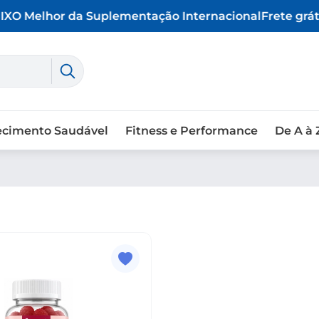
X
O Melhor da Suplementação Internacional
Frete gráti
ecimento Saudável
Fitness e Performance
De A à 