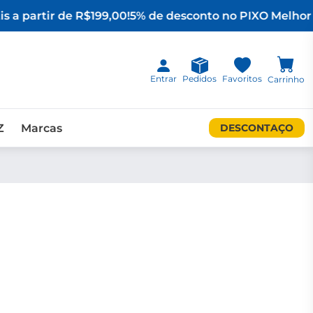
s a partir de R$199,00!
5% de desconto no PIX
O Melhor 
Entrar
Pedidos
Favoritos
Carrinho
Z
Marcas
DESCONTAÇO