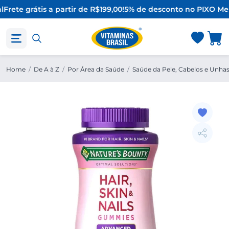
l
Frete grátis a partir de R$199,00!
5% de desconto no PIX
O Mel
Home
/
De A à Z
/
Por Área da Saúde
/
Saúde da Pele, Cabelos e Unha