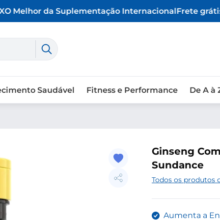
O Melhor da Suplementação Internacional
Frete grátis 
ecimento Saudável
Fitness e Performance
De A à 
Ginseng Comp
Sundance
Todos os produtos
Aumenta a Ene