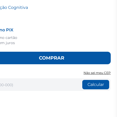
ção Cognitiva
no PIX
 no cartão
em juros
COMPRAR
Não sei meu CEP
Calcular