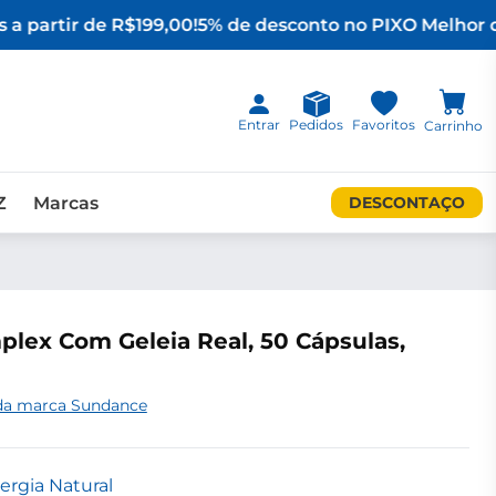
a partir de R$199,00!
5% de desconto no PIX
O Melhor d
Entrar
Pedidos
Favoritos
Carrinho
Z
Marcas
DESCONTAÇO
lex Com Geleia Real, 50 Cápsulas,
 da marca Sundance
rgia Natural