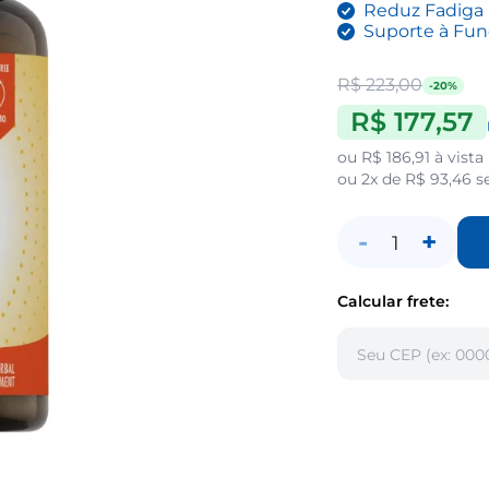
Reduz Fadiga
Suporte à Fun
R$ 223,00
-20%
R$ 177,57
ou
R$ 186,91
à vista
ou
2x de R$ 93,46
s
-
+
1
Calcular frete: