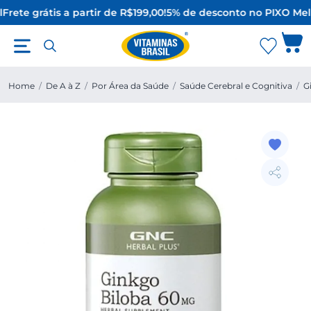
Frete grátis a partir de R$199,00!
5% de desconto no PIX
O Mel
Home
/
De A à Z
/
Por Área da Saúde
/
Saúde Cerebral e Cognitiva
/
G