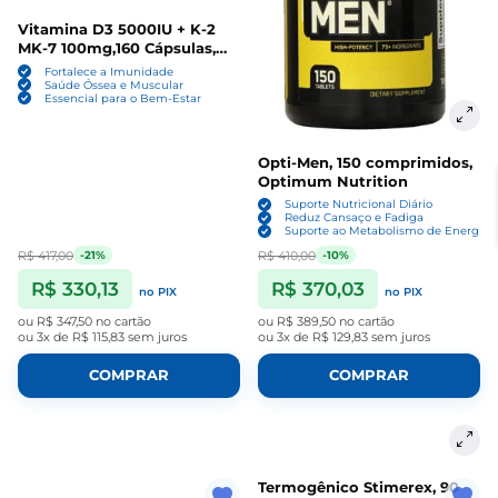
Vitamina D3 5000IU + K-2
MK-7 100mg,160 Cápsulas,
Sports Research
Fortalece a Imunidade
Saúde Óssea e Muscular
Essencial para o Bem-Estar
Opti-Men, 150 comprimidos,
Optimum Nutrition
Suporte Nutricional Diário
Reduz Cansaço e Fadiga
Suporte ao Metabolismo de Energia
R$ 417,00
R$ 410,00
-21%
-10%
R$ 330,13
R$ 370,03
no PIX
no PIX
ou
R$ 347,50
no cartão
ou
R$ 389,50
no cartão
ou
3x de R$ 115,83
sem juros
ou
3x de R$ 129,83
sem juros
COMPRAR
COMPRAR
Termogênico Stimerex, 90