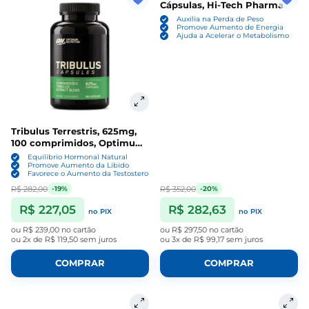
Cápsulas, Hi-Tech Pharma
Auxilia na Perda de Peso
Promove Aumento de Energia
Ajuda a Acelerar o Metabolismo
Tribulus Terrestris, 625mg,
100 comprimidos, Optimum
Nutrition
Equilíbrio Hormonal Natural
Promove Aumento da Libido
Favorece o Aumento da Testosterona
R$ 282,00
R$ 352,00
-19%
-20%
R$ 227,05
R$ 282,63
no PIX
no PIX
ou
R$ 239,00
no cartão
ou
R$ 297,50
no cartão
ou
2x de R$ 119,50
sem juros
ou
3x de R$ 99,17
sem juros
COMPRAR
COMPRAR