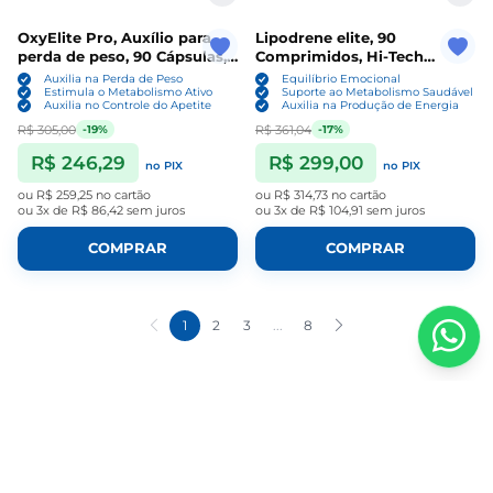
OxyElite Pro, Auxílio para
Lipodrene elite, 90
perda de peso, 90 Cápsulas,
Comprimidos, Hi-Tech
Hi-Tech Pharma
Pharma
Auxilia na Perda de Peso
Equilíbrio Emocional
Estimula o Metabolismo Ativo
Suporte ao Metabolismo Saudável
Auxilia no Controle do Apetite
Auxilia na Produção de Energia
R$ 305,00
R$ 361,04
-19%
-17%
R$ 246,29
R$ 299,00
no PIX
no PIX
ou
R$ 259,25
no cartão
ou
R$ 314,73
no cartão
ou
3x de R$ 86,42
sem juros
ou
3x de R$ 104,91
sem juros
COMPRAR
COMPRAR
1
2
3
...
8