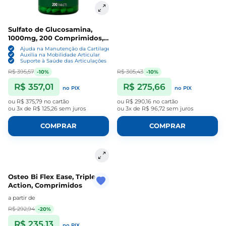
Sulfato de Glucosamina,
1000mg, 200 Comprimidos,
Spring Valley
Ajuda na Manutenção da Cartilagem
Auxilia na Mobilidade Articular
Suporte à Saúde das Articulações
R$ 395,57
R$ 305,43
-10%
-10%
R$ 357,01
R$ 275,66
no PIX
no PIX
ou
R$ 375,79
no cartão
ou
R$ 290,16
no cartão
ou
3x de R$ 125,26
sem juros
ou
3x de R$ 96,72
sem juros
COMPRAR
COMPRAR
Osteo Bi Flex Ease, Triple
Action, Comprimidos
a partir de
R$ 292,94
-20%
R$ 235,13
no PIX