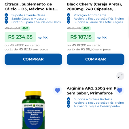
Citracal, Suplemento de
Black Cherry (Cereja Preta),
Cálcio + D3, Máximo Plus,
2800mg, 240 Cápsulas,
120 Cápsulas Revestidas,
PipingRock
Suporte à Saúde Óssea
Proteção Antioxidante
Bayer
Saúde Óssea e Muscular
Acelera a Recuperação Pós-Treino
Contribui para a Saúde dos Ossos
Suporte à Saúde das Articulações
R$ 290,58
R$ 231,76
-19%
-19%
R$ 234,65
R$ 187,15
no PIX
no PIX
ou
R$ 247,00
no cartão
ou
R$ 197,00
no cartão
ou
3x de R$ 82,33
sem juros
ou
2x de R$ 98,50
sem juros
COMPRAR
COMPRAR
Arginina AKG, 250g em Pó,
Sem Sabor, Primaforce
Suporte à Síntese Proteica
Acelera a Recuperação Pós-Treino
Aumenta Força e Desempenho