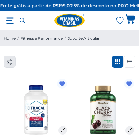
Frete grátis a partir de R$199,00!
5% de desconto no PIX
O Melh
Home
/
Fitness e Performance
/
Suporte Articular