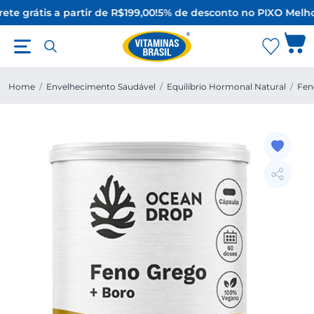
ete grátis a partir de R$199,00!
5% de desconto no PIX
O Melho
Home
/
Envelhecimento Saudável
/
Equilíbrio Hormonal Natural
/
Fen