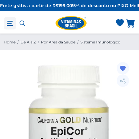
Frete grátis a partir de R$199,00!
5% de desconto no PIX
O Melh
Home
/
De A à Z
/
Por Área da Saúde
/
Sistema Imunológico