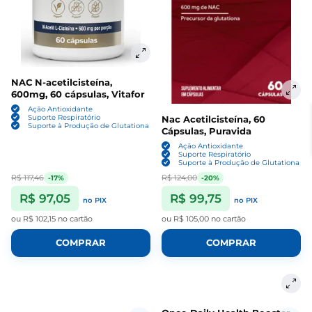
NAC N-acetilcisteína,
600mg, 60 cápsulas, Vitafor
Ação Antioxidante
Suporte Respiratório
Nac Acetilcisteína, 60
Suporte à Produção de Glutationa
Cápsulas, Puravida
Ação Antioxidante
Suporte Respiratório
Suporte à Produção de Glutationa
R$ 117,46
R$ 124,00
-17%
-20%
R$ 97,05
R$ 99,75
no PIX
no PIX
ou
R$ 102,15
no cartão
ou
R$ 105,00
no cartão
COMPRAR
COMPRAR