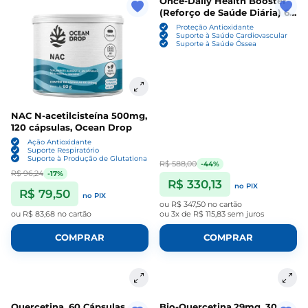
Once-Daily Health Booster
(Reforço de Saúde Diária) 60
Cápsulas, Life Extension
Proteção Antioxidante
Suporte à Saúde Cardiovascular
Suporte à Saúde Óssea
NAC N-acetilcisteína 500mg,
120 cápsulas, Ocean Drop
Ação Antioxidante
Suporte Respiratório
Suporte à Produção de Glutationa
R$ 588,00
-44%
R$ 96,24
-17%
R$ 330,13
no PIX
R$ 79,50
no PIX
ou
R$ 347,50
no cartão
ou
R$ 83,68
no cartão
ou
3x de R$ 115,83
sem juros
COMPRAR
COMPRAR
Quercetina, 60 Cápsulas,
Bio-Quercetina,29mg, 30