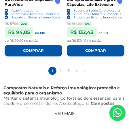
PuraVida
Cápsulas, Life Extension
Ação Antioxidante
Suporte à Saúde Cardiovascular
Vitaminas e Minerais Essenciais
Vitaminas e Minerais Essenciais
Suporte ao Sistema Imunológico
Suporte ao Sistema Imunológico
R$ 117,00
R$ 164,00
-20%
-19%
R$ 94,05
R$ 132,43
no PIX
no PIX
ou
R$ 99,00
no cartão
ou
R$ 139,40
no cartão
COMPRAR
COMPRAR
1
2
3
4
Compostos Naturais e Reforço Imunológico: proteção e
equilíbrio para o organismo
Manter o sistema imunológico fortalecido é essencial para a
saúde e o bem-estar diário. A subcategoria
Compostos
Naturais e Reforço Imunológico
da
Vitaminas Brasil
reúne
VER MAIS
suplementos que atuam de forma complementar na
proteção do organismo, combate aos radicais livres e
manutenção das funções fisiológicas, ajudando você a