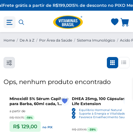
l
Frete grátis a partir de R$199,00!
5% de desconto no PIX
O Mel
Home
/
De A à Z
/
Por Área da Saúde
/
Sistema Imunológico
/
Acido F
Ops, nenhum produto encontrado
Minoxidil 5% Sérum Capilar e
DHEA 25mg, 100 Cápsulas ,
para Barba, 60ml cada, 1
Life Extension
Unidade ou Kit com 3,
Equilíbrio Hormonal Natural
a partir de
Sefralls
Suporte à Energia e Vitalidade
Favorece Envelhecimento Saudável
R$ 159,75
-19%
R$ 129,00
no PIX
R$ 239,16
-39%