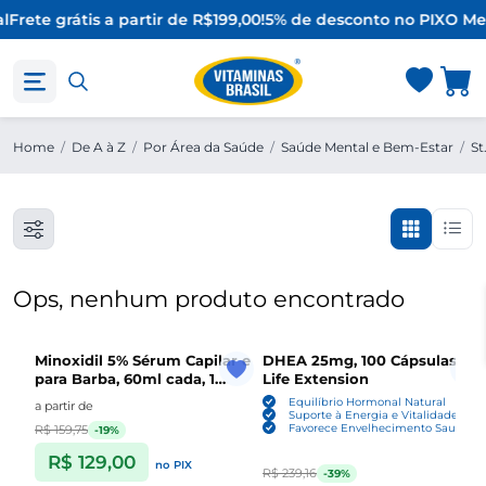
l
Frete grátis a partir de R$199,00!
5% de desconto no PIX
O Mel
Home
/
De A à Z
/
Por Área da Saúde
/
Saúde Mental e Bem-Estar
/
St
Ops, nenhum produto encontrado
Minoxidil 5% Sérum Capilar e
DHEA 25mg, 100 Cápsulas ,
para Barba, 60ml cada, 1
Life Extension
Unidade ou Kit com 3,
Equilíbrio Hormonal Natural
a partir de
Sefralls
Suporte à Energia e Vitalidade
Favorece Envelhecimento Saudável
R$ 159,75
-19%
R$ 129,00
no PIX
R$ 239,16
-39%