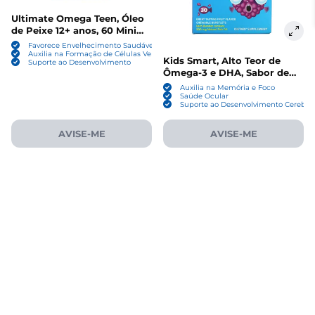
Ultimate Omega Teen, Óleo
de Peixe 12+ anos, 60 Mini
Cápsulas Sabor Morango,
Favorece Envelhecimento Saudável
Nordic Naturals
Auxilia na Formação de Células Vermelhas
Kids Smart, Alto Teor de
Suporte ao Desenvolvimento
Ômega-3 e DHA, Sabor de
Frutas, 30 Burstlets
Auxilia na Memória e Foco
Mastigáveis, Bioglan
Saúde Ocular
Suporte ao Desenvolvimento Cerebral
AVISE-ME
AVISE-ME