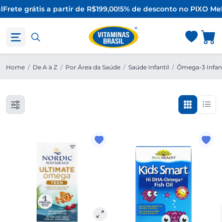
l
Frete grátis a partir de R$199,00!
5% de desconto no PIX
O Mel
Home
/
De A à Z
/
Por Área da Saúde
/
Saúde Infantil
/
Ômega-3 Infant