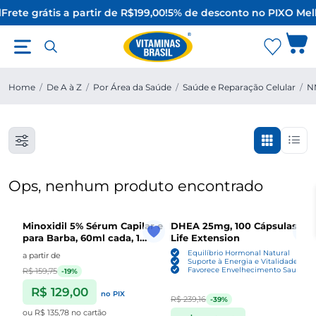
Frete grátis a partir de R$199,00!
5% de desconto no PIX
O Mel
Home
/
De A à Z
/
Por Área da Saúde
/
Saúde e Reparação Celular
/
N
Ops, nenhum produto encontrado
Minoxidil 5% Sérum Capilar e
DHEA 25mg, 100 Cápsulas ,
para Barba, 60ml cada, 1
Life Extension
Unidade ou Kit com 3,
Equilíbrio Hormonal Natural
a partir de
Sefralls
Suporte à Energia e Vitalidade
Favorece Envelhecimento Saudável
R$ 159,75
-19%
R$ 129,00
no PIX
R$ 239,16
-39%
ou
R$ 135,78
no cartão