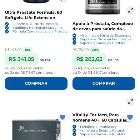
Ultra Prostate Formula, 60
Softgels, Life Extension
Apoio à Próstata, Complexo
Suporte à Saúde da Próstata
Equilíbrio Hormonal Masculino
de ervas para saúde da
Fórmula Completa para a Próstata
próstata, 200 Cápsulas,
Vitaminas e Minerais Essenciais
Horbaach
Suporte ao Sistema Imunológico
Suporte à Saúde da Próstata
R$ 423,00
R$ 352,00
-19%
-20%
R$ 341,05
R$ 282,63
no PIX
no PIX
ou
R$ 359,00
no cartão
ou
R$ 297,50
no cartão
ou
3x de R$ 119,67
sem juros
ou
3x de R$ 99,17
sem juros
COMPRAR
COMPRAR
Vitality For Men, Para
homens 40+, 60 Capsulas,
Endogen
Fortalece a Imunidade
Aumenta a Energia Natural
Suporte à Saúde da Próstata