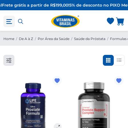
l
Frete grátis a partir de R$199,00!
5% de desconto no PIX
O Mel
Home
/
De A à Z
/
Por Área da Saúde
/
Saúde da Próstata
/
Formulas 