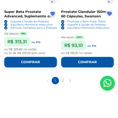
Super Beta Prostate
Prostate Glandular 150mg,
Advanced, Suplemento de
60 Cápsulas, Swanson
Próstata Com Beta
Suporte à Saúde da Próstata
Promove o Bem-Estar Diário
Sitosterol, 60 cápsulas
Equilíbrio Hormonal Masculino
Suporte à Saúde da Próstata
Fórmula Completa para a Próstata
Equilíbrio Hormonal Masculino
R$ 388,00
-19%
R$ 116,00
-20%
R$ 313,31
no PIX
R$ 93,10
no PIX
ou
R$ 329,80
no cartão
ou
3x de R$ 109,93
sem juros
ou
R$ 98,00
no cartão
COMPRAR
COMPRAR
1
2