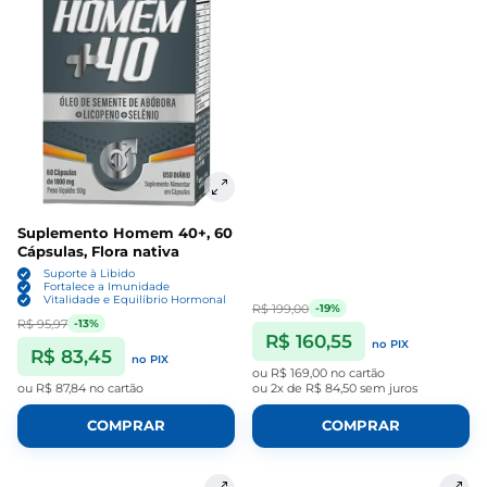
Suplemento Homem 40+, 60
Cápsulas, Flora nativa
Suporte à Libido
Fortalece a Imunidade
Vitalidade e Equilíbrio Hormonal
R$ 199,00
-19%
R$ 95,97
-13%
R$ 160,55
no PIX
R$ 83,45
no PIX
ou
R$ 169,00
no cartão
ou
R$ 87,84
no cartão
ou
2x de R$ 84,50
sem juros
COMPRAR
COMPRAR