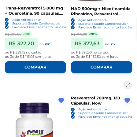
Trans‑Resveratrol 5.000 mg
NAD 500mg + Nicotinamida
+ Quercetina, 90 cápsulas,
Ribosídeo, Resveratrol,
Purity Labs
Quercetina e Betaína Boost,
Ação Antioxidante
Ação Antioxidante
Suporte à Saúde Cardiovascular
120 Capsulas, Totaria
Suporte à Saúde Cardiovascular
Favorece Envelhecimento Saudável
Favorece Envelhecimento Saudável
R$ 399,00
R$ 470,00
-19%
-20%
R$ 322,20
R$ 377,63
no PIX
no PIX
ou
R$ 339,15
no cartão
ou
R$ 397,50
no cartão
ou
3x de R$ 113,05
sem juros
ou
3x de R$ 132,50
sem juros
COMPRAR
COMPRAR
Resveratrol 200mg, 120
Cápsulas, Now
Ação Antioxidante
Suporte à Saúde Cardiovascular
Favorece Envelhecimento Saudável