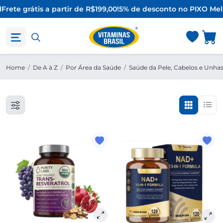
Frete grátis a partir de R$199,00!
5% de desconto no PIX
O Melh
Home
/
De A à Z
/
Por Área da Saúde
/
Saúde da Pele, Cabelos e Unha