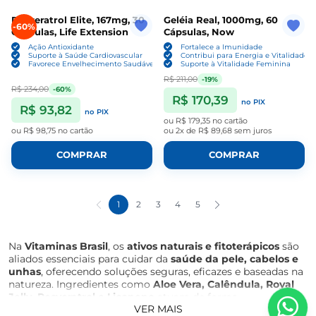
Resveratrol Elite, 167mg, 30
Geléia Real, 1000mg, 60
-60%
Cápsulas, Life Extension
Cápsulas, Now
Ação Antioxidante
Fortalece a Imunidade
Suporte à Saúde Cardiovascular
Contribui para Energia e Vitalidade
Favorece Envelhecimento Saudável
Suporte à Vitalidade Feminina
R$ 211,00
-19%
R$ 234,00
-60%
R$ 170,39
no PIX
R$ 93,82
no PIX
ou
R$ 179,35
no cartão
ou
R$ 98,75
no cartão
ou
2x de R$ 89,68
sem juros
COMPRAR
COMPRAR
1
2
3
4
5
Na
Vitaminas Brasil
, os
ativos naturais e fitoterápicos
são
aliados essenciais para cuidar da
saúde da pele, cabelos e
unhas
, oferecendo soluções seguras, eficazes e baseadas na
natureza. Ingredientes como
Aloe Vera, Calêndula, Royal
Jelly, Resveratrol e Licopeno
atuam de forma
VER MAIS
complementar, promovendo hidratação, regeneração