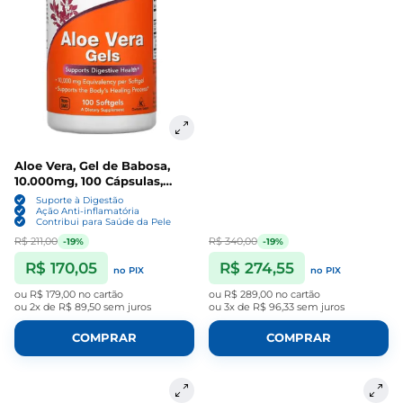
Aloe Vera, Gel de Babosa,
10.000mg, 100 Cápsulas,
Now
Suporte à Digestão
Ação Anti-inflamatória
Contribui para Saúde da Pele
R$ 211,00
R$ 340,00
-19%
-19%
R$ 170,05
R$ 274,55
no PIX
no PIX
ou
R$ 179,00
no cartão
ou
R$ 289,00
no cartão
ou
2x de R$ 89,50
sem juros
ou
3x de R$ 96,33
sem juros
COMPRAR
COMPRAR