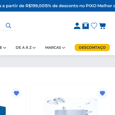
a partir de R$199,00!
5% de desconto no PIX
O Melhor da
E
DE A À Z
MARCAS
DESCONTAÇO