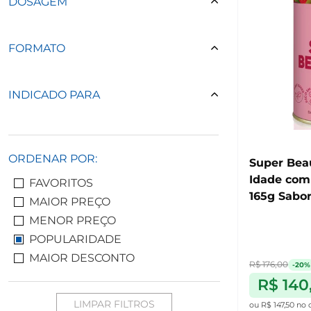
DOSAGEM
FORMATO
INDICADO PARA
ORDENAR POR:
Super Bea
Idade com 
FAVORITOS
165g Sabor
MAIOR PREÇO
Organify
MENOR PREÇO
POPULARIDADE
MAIOR DESCONTO
R$ 176,00
-20%
R$ 140
LIMPAR FILTROS
ou
R$ 147,50
no 