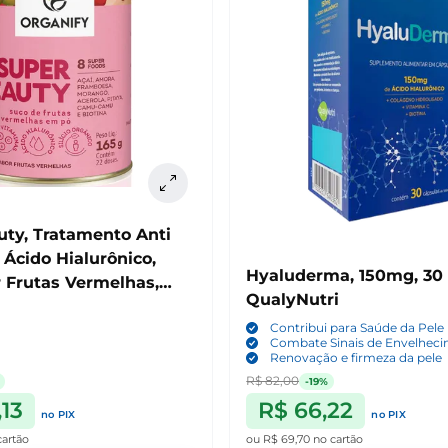
uty, Tratamento Anti
Ácido Hialurônico,
Hyaluderma, 150mg, 30 
 Frutas Vermelhas,
QualyNutri
Contribui para Saúde da Pele
Combate Sinais de Envelhec
Renovação e firmeza da pele
R$ 82,00
-19%
,13
R$ 66,22
no PIX
no PIX
cartão
ou
R$ 69,70
no cartão