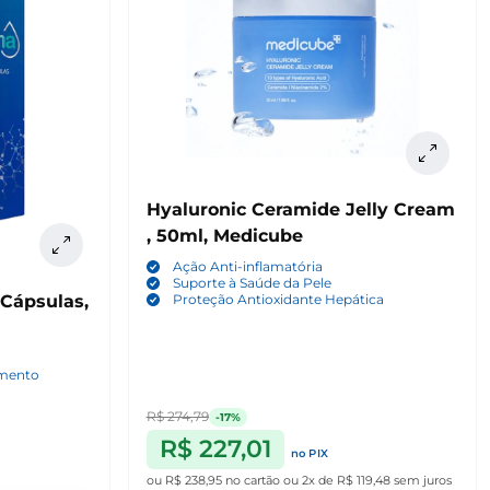
Hyaluronic Ceramide Jelly Cream
, 50ml, Medicube
Ação Anti-inflamatória
Suporte à Saúde da Pele
Cápsulas,
Proteção Antioxidante Hepática
imento
R$ 274,79
-17%
R$ 227,01
no PIX
ou
R$ 238,95
no cartão
ou
2x de R$ 119,48
sem juros