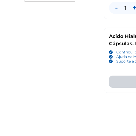
-
1
Ácido Hia
Cápsulas,
Contribui 
Ajuda na 
Suporte à 