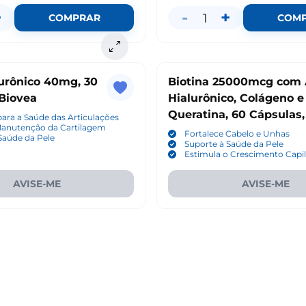
+
-
+
1
COMPRAR
COM
lurônico 40mg, 30
Biotina 25000mcg com 
 Biovea
Hialurônico, Colágeno e
Queratina, 60 Cápsulas,
para a Saúde das Articulações
Manutenção da Cartilagem
Fortalece Cabelo e Unhas
Saúde da Pele
Suporte à Saúde da Pele
Estimula o Crescimento Capil
AVISE-ME
AVISE-ME