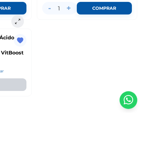
-
+
1
PRAR
COMPRAR
Ácido
 VitBoost
ar