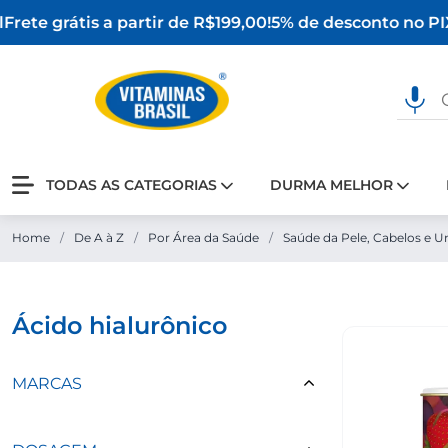
rete grátis a partir de R$199,00!
5% de desconto no PIX
TODAS AS CATEGORIAS
DURMA MELHOR
Home
/
De A à Z
/
Por Área da Saúde
/
Saúde da Pele, Cabelos e U
ácido hialurônico
MARCAS