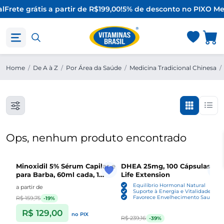
l
Frete grátis a partir de R$199,00!
5% de desconto no PIX
O Me
Home
/
De A à Z
/
Por Área da Saúde
/
Medicina Tradicional Chinesa
/
Ops, nenhum produto encontrado
Minoxidil 5% Sérum Capilar e
DHEA 25mg, 100 Cápsulas ,
para Barba, 60ml cada, 1
Life Extension
Unidade ou Kit com 3,
Equilíbrio Hormonal Natural
a partir de
Sefralls
Suporte à Energia e Vitalidade
Favorece Envelhecimento Saudável
R$ 159,75
-19%
R$ 129,00
no PIX
R$ 239,16
-39%