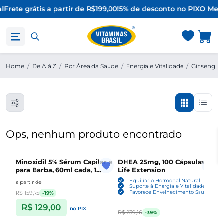
l
Frete grátis a partir de R$199,00!
5% de desconto no PIX
O Mel
Home
/
De A à Z
/
Por Área da Saúde
/
Energia e Vitalidade
/
Ginseng
Ops, nenhum produto encontrado
Minoxidil 5% Sérum Capilar e
DHEA 25mg, 100 Cápsulas ,
para Barba, 60ml cada, 1
Life Extension
Unidade ou Kit com 3,
Equilíbrio Hormonal Natural
a partir de
Sefralls
Suporte à Energia e Vitalidade
Favorece Envelhecimento Saudável
R$ 159,75
-19%
R$ 129,00
no PIX
R$ 239,16
-39%