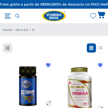
Frete grátis a partir de R$199,00!
5% de desconto no PIX
O Melh
Home
/
De A à Z
/
O