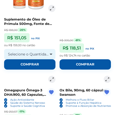
Suplemento de Óleo de
Prímula 500mg, Fonte de
GLA para Suporte Hormonal
R$ 188,00
-20%
e Saúde da Pele, Cápsulas,
Now
R$ 151,05
no PIX
R$ 305,00
-61%
ou
R$ 159,00
no cartão
R$ 118,51
no PIX
Selecione o Quantidade
ou
R$ 124,74
no cartão
COMPRAR
COMPRAR
Omegapure Ômega-3
Ox Bile, 90mg, 60 cápsulas,
DHA:900, 60 Capsulas,
Swanson
500mg - Biobalance
Ação Antioxidante
Melhora o Fluxo Biliar
Saúde do Sistema Nervoso
Suporte à Função Hepática
Suporte à Saúde Cognitiva
Promove a Absorção de Nutrientes
R$ 250,57
-17%