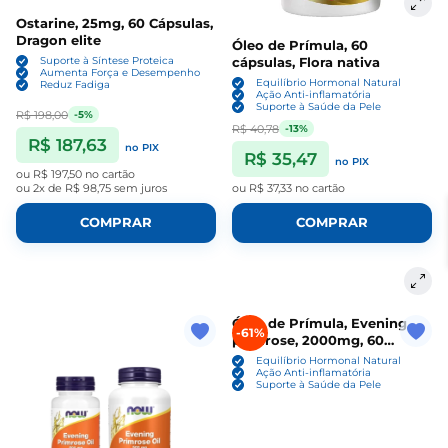
Ostarine, 25mg, 60 Cápsulas,
Dragon elite
Óleo de Prímula, 60
cápsulas, Flora nativa
Suporte à Síntese Proteica
Aumenta Força e Desempenho
Equilíbrio Hormonal Natural
Reduz Fadiga
Ação Anti-inflamatória
Suporte à Saúde da Pele
R$ 198,00
-5%
R$ 40,78
-13%
R$ 187,63
no PIX
R$ 35,47
no PIX
ou
R$ 197,50
no cartão
ou
2x de R$ 98,75
sem juros
ou
R$ 37,33
no cartão
COMPRAR
COMPRAR
Óleo de Prímula, Evening
-61%
primrose, 2000mg, 60
Cápsulas, Nature's Truth
Equilíbrio Hormonal Natural
Ação Anti-inflamatória
Suporte à Saúde da Pele