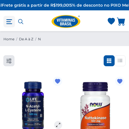
l
Frete grátis a partir de R$199,00!
5% de desconto no PIX
O Mel
Home
/
De A à Z
/
N