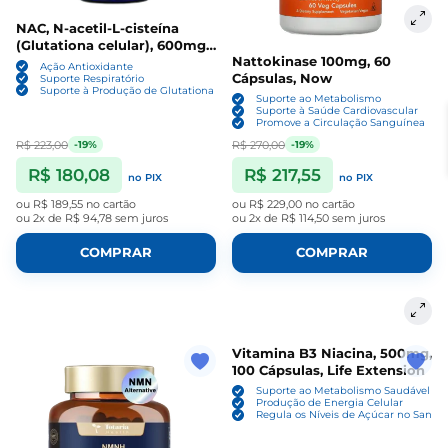
NAC, N-acetil-L-cisteína
(Glutationa celular), 600mg,
Nattokinase 100mg, 60
60 Cápsulas, Life Extension
Ação Antioxidante
Cápsulas, Now
Suporte Respiratório
Suporte à Produção de Glutationa
Suporte ao Metabolismo
Suporte à Saúde Cardiovascular
Promove a Circulação Sanguínea
R$ 223,00
R$ 270,00
-19%
-19%
R$ 180,08
R$ 217,55
no PIX
no PIX
ou
R$ 189,55
no cartão
ou
R$ 229,00
no cartão
ou
2x de R$ 94,78
sem juros
ou
2x de R$ 114,50
sem juros
COMPRAR
COMPRAR
Vitamina B3 Niacina, 500mg,
100 Cápsulas, Life Extension
Suporte ao Metabolismo Saudável
Produção de Energia Celular
Regula os Níveis de Açúcar no Sangu