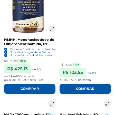
NMNH, Mononucleotídeo de
Dihidronicotinamida, 120
Cápsulas, Totaria
Favorece Envelhecimento Saudável
Suporte À Longevidade Celular
Suporte Mitocondrial Avançado
R$ 529,00
-20%
R$ 115,00
-10%
R$ 425,13
no PIX
R$ 103,55
no PIX
ou
R$ 447,50
no cartão
ou
3x de R$ 149,17
sem juros
ou
R$ 109,00
no cartão
COMPRAR
COMPRAR
NAD+ 1000mg Liquido, 30
Nac Acetilcisteína, 60