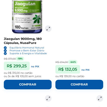
Jiaogulan 9000mg, 180
Cápsulas, NusaPure
Equilíbrio Hormonal Natural
Promove o Bem-Estar Diário
Suporte à Energia e Vitalidade
R$ 371,00
-19%
R$ 234,00
-44%
R$ 299,25
no PIX
R$ 132,05
no PIX
ou
R$ 315,00
no cartão
ou
3x de R$ 105,00
sem juros
ou
R$ 139,00
no cartão
COMPRAR
COMPRAR