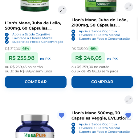
Lion's Mane, Juba de Leão,
Lion's Mane, Juba de Leão,
2100mg, 50 Cápsulas,
500mg, 60 Cápsulas,
Nature's Truth
Apoia a Saúde Cognitiva
Swanson
Apoia a Saúde Cognitiva
Favorece a Clareza Mental
Favorece a Clareza Mental
Suporte ao Foco e Concentração
Suporte ao Foco e Concentração
R$ 317,00
R$ 305,00
-19%
-19%
R$ 255,98
R$ 246,05
no PIX
no PIX
ou
R$ 269,45
no cartão
ou
R$ 259,00
no cartão
ou
3x de R$ 89,82
sem juros
ou
3x de R$ 86,33
sem juros
COMPRAR
COMPRAR
Lion's Mane 500mg, 30
Capsules Veggie, EVLution
Nutrition
Apoia a Saúde Cognitiva
Favorece a Clareza Mental
Suporte ao Foco e Concentração