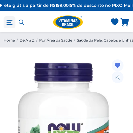
rete grátis a partir de R$199,00!
5% de desconto no PIX
O Melh
Home
/
De A à Z
/
Por Área da Saúde
/
Saúde da Pele, Cabelos e Unha