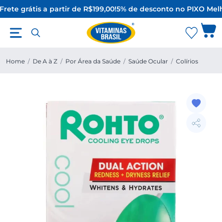
Frete grátis a partir de R$199,00!
5% de desconto no PIX
O Melh
Home
/
De A à Z
/
Por Área da Saúde
/
Saúde Ocular
/
Colírios