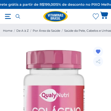
ete grátis a partir de R$199,00!
5% de desconto no PIX
O Melho
Home
/
De A à Z
/
Por Área da Saúde
/
Saúde da Pele, Cabelos e Unha