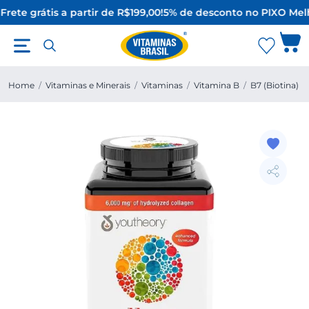
Frete grátis a partir de R$199,00!
5% de desconto no PIX
O Melh
Home
/
Vitaminas e Minerais
/
Vitaminas
/
Vitamina B
/
B7 (Biotina)