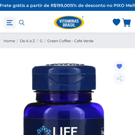
rete grátis a partir de R$199,00!
5% de desconto no PIX
O Melh
Home
/
De A à Z
/
G
/
Green Coffee - Cafe Verde