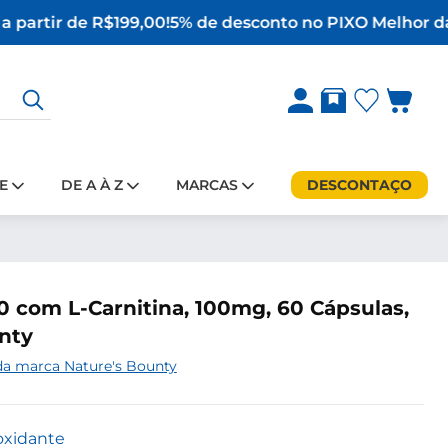
 partir de R$199,00!
5% de desconto no PIX
O Melhor da 
E
DE A À Z
MARCAS
DESCONTAÇO
 com L-Carnitina, 100mg, 60 Cápsulas,
nty
da marca Nature's Bounty
oxidante