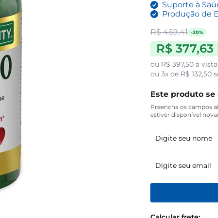
Suporte à Saú
Produção de E
R$ 469,41
-20%
R$ 377,63
ou
R$ 397,50
à vista
ou
3x de R$ 132,50
s
Este produto se
Preencha os campos ab
estiver disponível nov
Calcular frete: