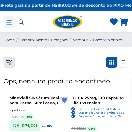
l
Frete grátis a partir de R$199,00!
5% de desconto no PIX
O Mel
Home
/
Cérebro, Mente E Emoções
/
Memória
/
Bacopa Monnieri
Ops, nenhum produto encontrado
Minoxidil 5% Sérum Capilar e
DHEA 25mg, 100 Cápsulas ,
para Barba, 60ml cada, 1
Life Extension
Unidade ou Kit com 3,
Equilíbrio Hormonal Natural
a partir de
Sefralls
Suporte à Energia e Vitalidade
Favorece Envelhecimento Saudável
R$ 159,75
-19%
R$ 129,00
no PIX
R$ 239,16
-39%