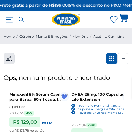
Frete grátis a partir de R$199,00!
5% de desconto no PIX
O Melh
Home
/
Cérebro, Mente E Emoções
/
Memória
/
Acetil-L-Carnitina
Ops, nenhum produto encontrado
Minoxidil 5% Sérum Capilar e
DHEA 25mg, 100 Cápsulas ,
para Barba, 60ml cada, 1
Life Extension
Unidade ou Kit com 3,
Equilíbrio Hormonal Natural
a partir de
Sefralls
Suporte à Energia e Vitalidade
Favorece Envelhecimento Saudável
R$ 159,75
-19%
R$ 129,00
no PIX
R$ 239,16
-39%
ou
R$ 135,78
no cartão