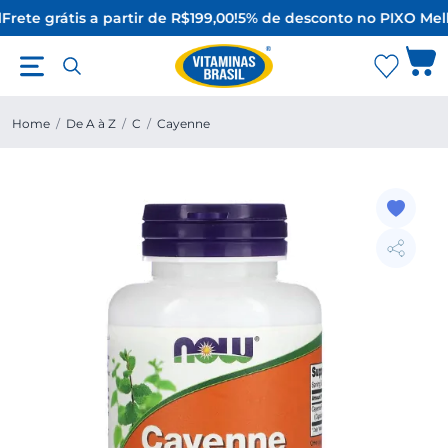
Frete grátis a partir de R$199,00!
5% de desconto no PIX
O Melh
Home
/
De A à Z
/
C
/
Cayenne