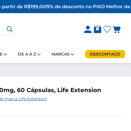
partir de R$199,00!
5% de desconto no PIX
O Melhor da S
E
DE A À Z
MARCAS
DESCONTAÇO
0mg, 60 Cápsulas, Life Extension
a marca Life Extension