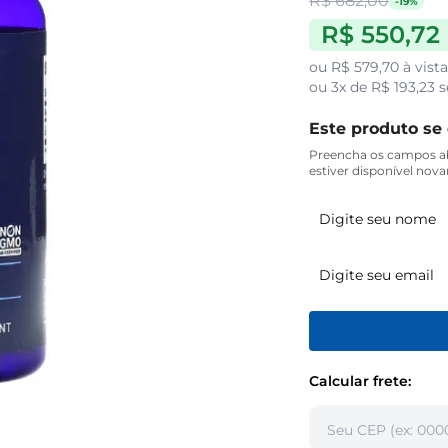
R$ 682,00
-19%
R$ 550,72
ou
R$ 579,70
à vist
ou
3x de R$ 193,23
s
Este produto se
Preencha os campos ab
estiver disponível nov
Calcular frete: