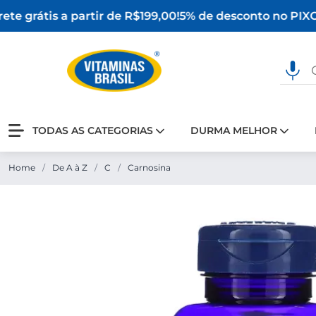
te grátis a partir de R$199,00!
5% de desconto no PIX
O 
TODAS AS CATEGORIAS
DURMA MELHOR
Home
/
De A à Z
/
C
/
Carnosina