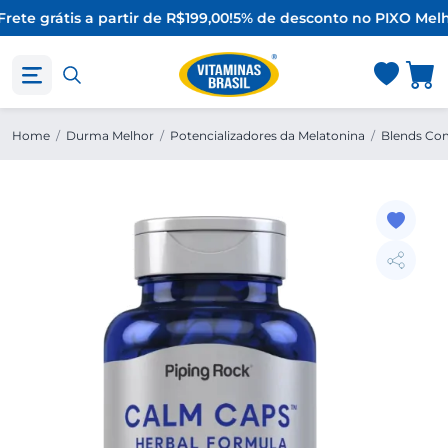
rete grátis a partir de R$199,00!
5% de desconto no PIX
O Melh
Home
/
Durma Melhor
/
Potencializadores da Melatonina
/
Blends Co