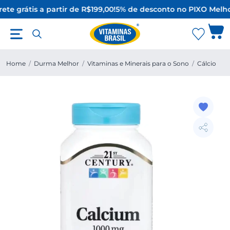
ete grátis a partir de R$199,00!
5% de desconto no PIX
O Melho
Home
/
Durma Melhor
/
Vitaminas e Minerais para o Sono
/
Cálcio