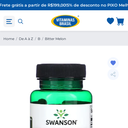
rete grátis a partir de R$199,00!
5% de desconto no PIX
O Melh
Home
/
De A à Z
/
B
/
Bitter Melon