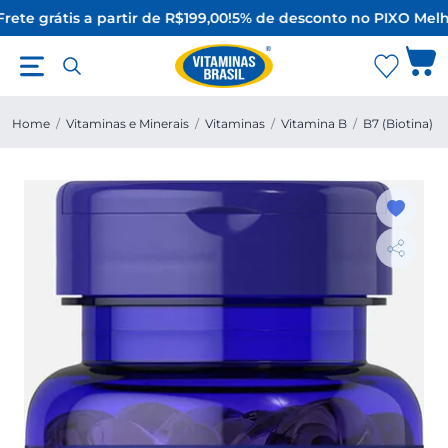
ete grátis a partir de R$199,00!
5% de desconto no PIX
O Melho
Home
/
Vitaminas e Minerais
/
Vitaminas
/
Vitamina B
/
B7 (Biotina)