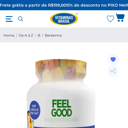
rete grátis a partir de R$199,00!
5% de desconto no PIX
O Melh
Home
/
De A à Z
/
B
/
Berberina