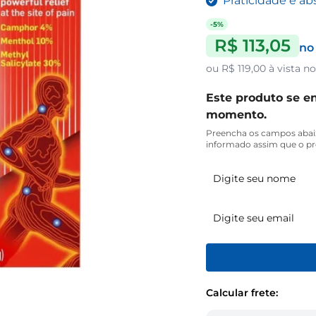
Praticidade e ab
-5%
R$ 113,05
no
ou
R$ 119,00
à vista no
Este produto se en
momento.
Preencha os campos abai
informado assim que o pr
Calcular frete: