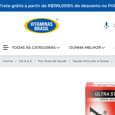
ete grátis a partir de R$199,00!
5% de desconto no PIX
O
TODAS AS CATEGORIAS
DURMA MELHOR
Home
/
De A à Z
/
Por Área da Saúde
/
Saúde Articular e Óssea
/