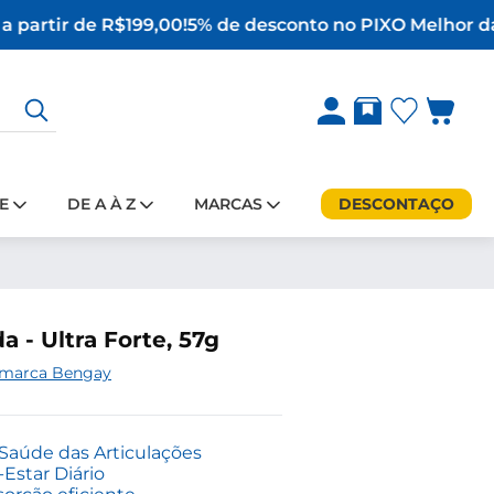
 partir de R$199,00!
5% de desconto no PIX
O Melhor da 
E
DE A À Z
MARCAS
DESCONTAÇO
- Ultra Forte, 57g
 marca Bengay
 Saúde das Articulações
star Diário